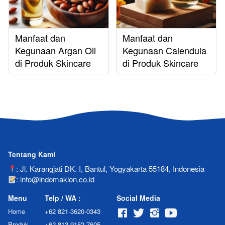
Manfaat dan
Manfaat dan
Kegunaan Argan Oil
Kegunaan Calendula
di Produk Skincare
di Produk Skincare
Tentang Kami
: Jl. Karangjati DK. I, Bantul, Yogyakarta 55184, Indonesia
: info@indomaklon.co.id
Menu
Telp / WA :
Social Media
Home
+62 821-3620-0343
Produk
+62 813-9152-7605